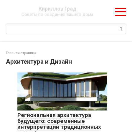
Перейти
Кириллов Град
к
Советы по созданию вашего дома
контенту
Поиск:
Главная страница
Архитектура и Дизайн
Региональная архитектура
будущего: современные
интерпретации традиционных