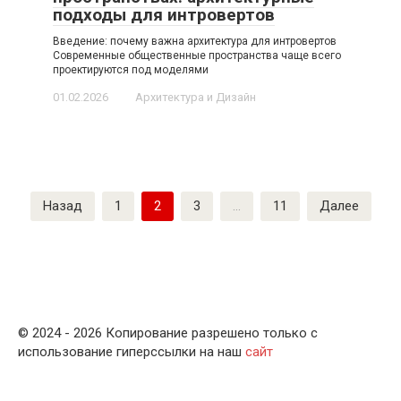
подходы для интровертов
Введение: почему важна архитектура для интровертов
Современные общественные пространства чаще всего
проектируются под моделями
01.02.2026
Архитектура и Дизайн
Пагинация
Назад
1
2
3
…
11
Далее
записей
© 2024 - 2026 Копирование разрешено только с
использование гиперссылки на наш
сайт