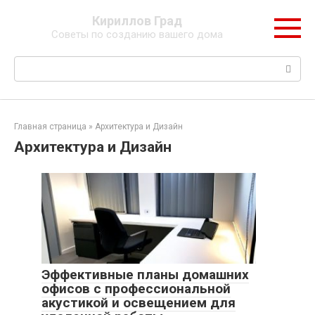
Перейти
Кириллов Град
к
Советы по созданию вашего дома
контенту
Поиск:
Главная страница
»
Архитектура и Дизайн
Архитектура и Дизайн
Эффективные планы домашних
офисов с профессиональной
акустикой и освещением для