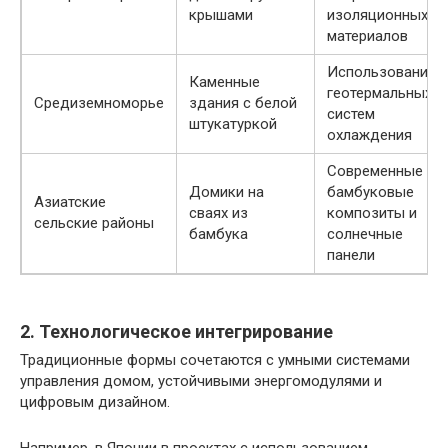
крышами
изоляционных
материалов
Использование
Каменные
геотермальных
Средиземноморье
здания с белой
систем
штукатуркой
охлаждения
Современные
Домики на
бамбуковые
Азиатские
сваях из
композиты и
сельские районы
бамбука
солнечные
панели
2. Технологическое интегрирование
Традиционные формы сочетаются с умными системами
управления домом, устойчивыми энергомодулями и
цифровым дизайном.
Например, в Японии в проектах с использованием