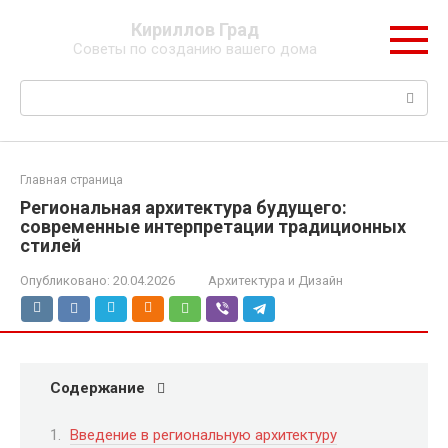
Перейти
Кириллов Град
к
Советы по созданию вашего дома
контенту
Поиск:
Главная страница
Региональная архитектура будущего:
современные интерпретации традиционных
стилей
Опубликовано:
20.04.2026
Архитектура и Дизайн
Содержание
Введение в региональную архитектуру