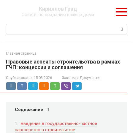
Перейти
Кириллов Град
к
Советы по созданию вашего дома
контенту
Поиск:
Главная страница
Правовые аспекты строительства в рамках
ГЧП: концессии и соглашения
Опубликовано:
15.03.2026
Законы и Документы
Содержание
Введение в государственно-частное
партнерство в строительстве