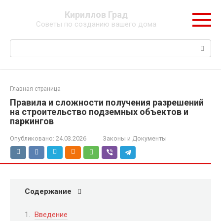
Перейти
Кириллов Град
к
Советы по созданию вашего дома
контенту
Поиск:
Главная страница
Правила и сложности получения разрешений
на строительство подземных объектов и
паркингов
Опубликовано:
24.03.2026
Законы и Документы
Содержание
Введение