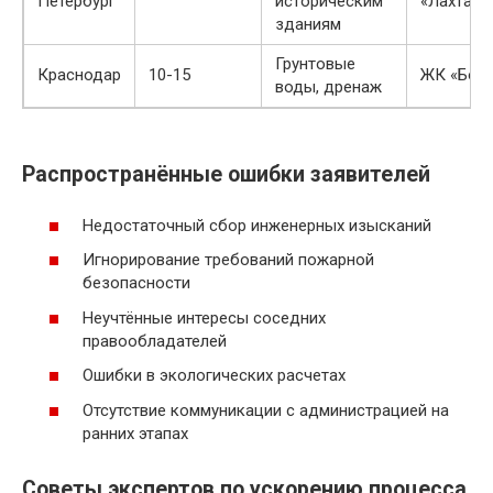
Петербург
историческим
«Лахта-ц
зданиям
Грунтовые
Краснодар
10-15
ЖК «Бол
воды, дренаж
Распространённые ошибки заявителей
Недостаточный сбор инженерных изысканий
Игнорирование требований пожарной
безопасности
Неучтённые интересы соседних
правообладателей
Ошибки в экологических расчетах
Отсутствие коммуникации с администрацией на
ранних этапах
Советы экспертов по ускорению процесса