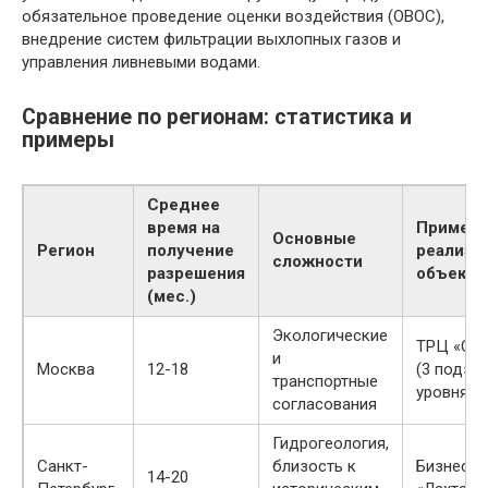
обязательное проведение оценки воздействия (ОВОС),
внедрение систем фильтрации выхлопных газов и
управления ливневыми водами.
Сравнение по регионам: статистика и
примеры
Среднее
время на
Пример
Основные
Регион
получение
реализо
сложности
разрешения
объекта
(мес.)
Экологические
ТРЦ «Оке
и
Москва
12-18
(3 подзе
транспортные
уровня п
согласования
Гидрогеология,
Санкт-
близость к
Бизнес-ц
14-20