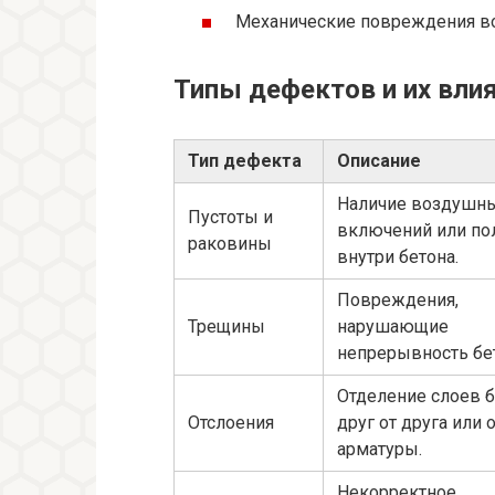
Механические повреждения во 
Типы дефектов и их вли
Тип дефекта
Описание
Наличие воздушн
Пустоты и
включений или по
раковины
внутри бетона.
Повреждения,
Трещины
нарушающие
непрерывность бе
Отделение слоев б
Отслоения
друг от друга или 
арматуры.
Некорректное