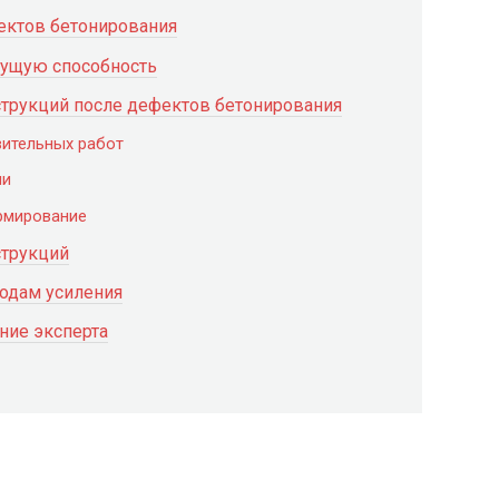
ектов бетонирования
сущую способность
трукций после дефектов бетонирования
вительных работ
ми
армирование
струкций
тодам усиления
ние эксперта