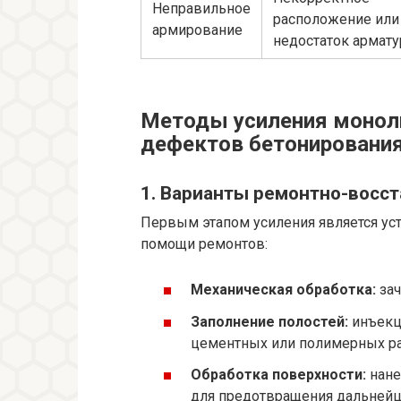
Неправильное
расположение или
армирование
недостаток армату
Методы усиления монол
дефектов бетонировани
1. Варианты ремонтно-восс
Первым этапом усиления является ус
помощи ремонтов:
Механическая обработка:
зач
Заполнение полостей:
инъекц
цементных или полимерных ра
Обработка поверхности:
нане
для предотвращения дальнейш