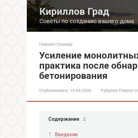
Перейти
Кириллов Град
к
контенту
Советы по созданию вашего дома
Главная страница
Усиление монолитных
практика после обна
бетонирования
Опубликовано:
19.04.2026
Рубрика:
Ремонт и
Содержание
Введение