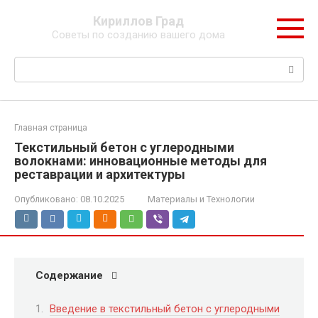
Перейти
Кириллов Град
к
Советы по созданию вашего дома
контенту
Поиск:
Главная страница
Текстильный бетон с углеродными
волокнами: инновационные методы для
реставрации и архитектуры
Опубликовано:
08.10.2025
Материалы и Технологии
Содержание
Введение в текстильный бетон с углеродными