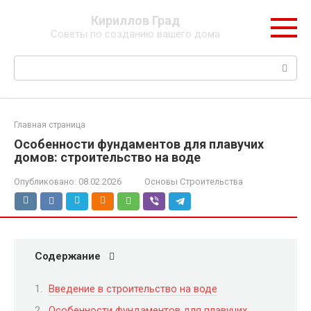
Перейти
Кириллов Град
к
Советы по созданию вашего дома
контенту
Поиск:
Главная страница
Особенности фундаментов для плавучих
домов: строительство на воде
Опубликовано:
08.02.2026
Основы Строительства
Содержание
Введение в строительство на воде
Особенности фундаментов для плавучих