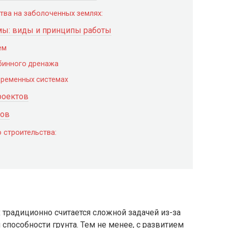
ва на заболоченных землях:
ы: виды и принципы работы
ем
убинного дренажа
временных системах
роектов
тов
 строительства:
 традиционно считается сложной задачей из-за
способности грунта. Тем не менее, с развитием