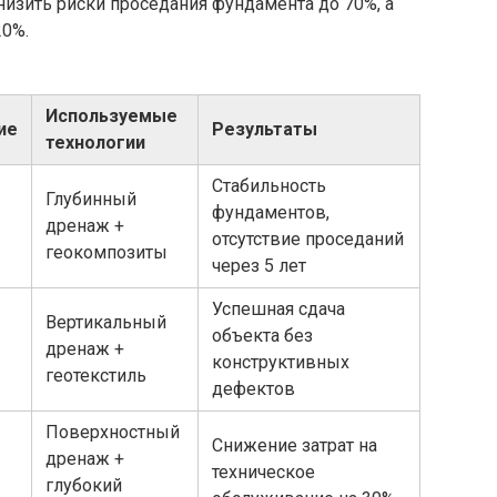
изить риски проседания фундамента до 70%, а
20%.
Используемые
ие
Результаты
технологии
Стабильность
Глубинный
фундаментов,
дренаж +
отсутствие проседаний
геокомпозиты
через 5 лет
Успешная сдача
Вертикальный
объекта без
дренаж +
конструктивных
геотекстиль
дефектов
Поверхностный
Снижение затрат на
дренаж +
техническое
глубокий