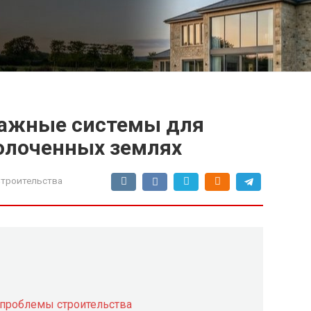
ажные системы для
болоченных землях
троительства
 проблемы строительства