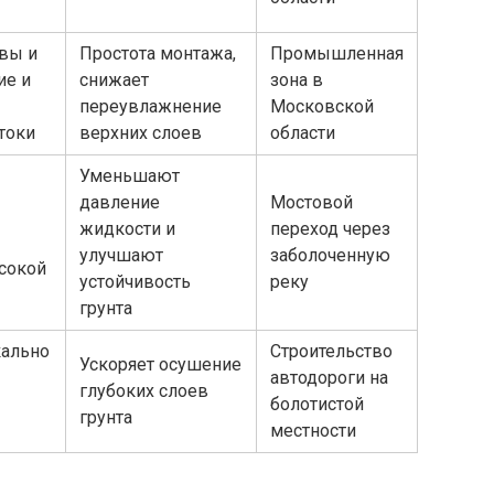
вы и
Простота монтажа,
Промышленная
ие и
снижает
зона в
переувлажнение
Московской
токи
верхних слоев
области
Уменьшают
давление
Мостовой
жидкости и
переход через
улучшают
заболоченную
сокой
устойчивость
реку
грунта
кально
Строительство
Ускоряет осушение
автодороги на
глубоких слоев
болотистой
грунта
местности