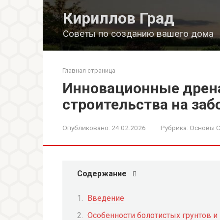
Перейти
Кириллов Град
к
контенту
Советы по созданию вашего дома
Главная страница
Инновационные дрен
строительства на за
Опубликовано:
24.02.2026
Рубрика:
Основы С
Содержание
Введение
Особенности болотистых грунтов и