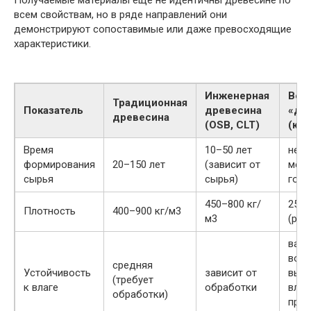
Получаемые материалы ещё не идентичны древесине по
всем свойствам, но в ряде направлений они
демонстрируют сопоставимые или даже превосходящие
характеристики.
Инженерная
Вод
Традиционная
Показатель
древесина
«др
древесина
(OSB, CLT)
(кон
Время
10–50 лет
неск
формирования
20–150 лет
(зависит от
меся
сырья
сырья)
года
450–800 кг/
250–
Плотность
400–900 кг/м3
м3
(рег
вари
воз
средняя
Устойчивость
зависит от
выс
(требует
к влаге
обработки
влаг
обработки)
при