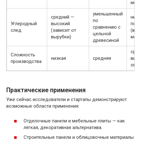
мод
уменьшенный
средний —
низк
по
Углеродный
высокий
пог
сравнению с
след
(зависит от
(в с
цельной
вырубки)
морс
древесиной
сред
Сложность
низкая
средняя
высо
производства
опти
Практические применения
Уже сейчас исследователи и стартапы демонстрируют
возможные области применения:
Отделочные панели и мебельные плиты — как
лёгкая, декоративная альтернатива.
Строительные панели и облицовочные материалы