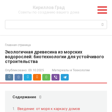
Перейти
Кириллов Град
к
Советы по созданию вашего дома
контенту
Поиск:
Главная страница
Экологичная древесина из морских
водорослей: биотехнологии для устойчивого
строительства
Опубликовано:
03.10.2025
Материалы и Технологии
Содержание
Введение: от моря к каркасу домов