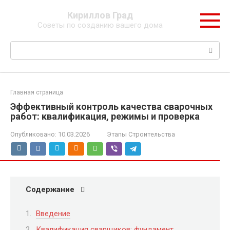
Перейти
Кириллов Град
к
Советы по созданию вашего дома
контенту
Поиск:
Главная страница
Эффективный контроль качества сварочных
работ: квалификация, режимы и проверка
Опубликовано:
10.03.2026
Этапы Строительства
Содержание
Введение
Квалификация сварщиков: фундамент