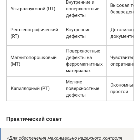
Внутренние и
Высокая точн
Ультразвуковой (UT)
поверхностные
безвреден
дефекты
Рентгенографический
Внутренние
Детализация,
(RT)
дефекты
документиро
Поверхностные
Магнитопорошковый
дефекты на
Чувствительн
(MT)
ферромагнитных
оперативный
материалах
Мелкие
Экономный,
Капиллярный (PT)
поверхностные
простой
дефекты
Практический совет
«Для обеспечения максимально надежного контроля