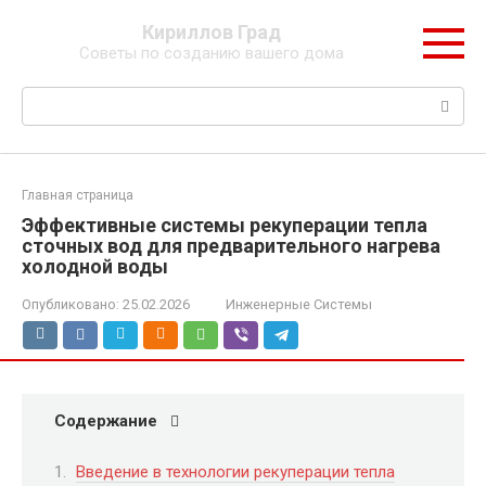
Перейти
Кириллов Град
к
Советы по созданию вашего дома
контенту
Поиск:
Главная страница
Эффективные системы рекуперации тепла
сточных вод для предварительного нагрева
холодной воды
Опубликовано:
25.02.2026
Инженерные Системы
Содержание
Введение в технологии рекуперации тепла