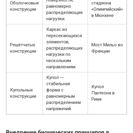
поверхности,
Оболочковые
стадиона
равномерно
конструкции
«Олимпийский»
распределяющие
в Мюнхене
нагрузки.
Каркас из
пересекающихся
элементов,
Решётчатые
Мост Мильо во
распределяющих
конструкции
Франции
нагрузки по
нескольким
направлениям.
Купол —
стабильная
Купол
Купольные
форма с
Пантеона в
конструкции
равномерным
Риме
распределением
напряжений.
Внедрение бионических принципов в