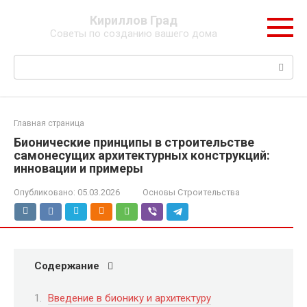
Перейти
Кириллов Град
к
Советы по созданию вашего дома
контенту
Поиск:
Главная страница
Бионические принципы в строительстве
самонесущих архитектурных конструкций:
инновации и примеры
Опубликовано:
05.03.2026
Основы Строительства
Содержание
Введение в бионику и архитектуру